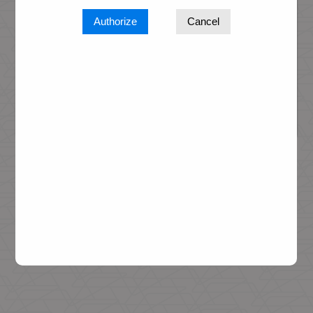
Authorize
Cancel
Senha
Aguarde ...
Esqueci minha senha